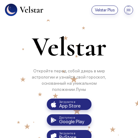
Velstar
Velstar Plus
Velstar
Откройте перед собой дверь в мир
астрологии и узнайте свой гороскоп,
основанный на уникальном
положении Луны
Загрузите в
App Store
Доступно в
Google Play
Загрузите в
RuStore